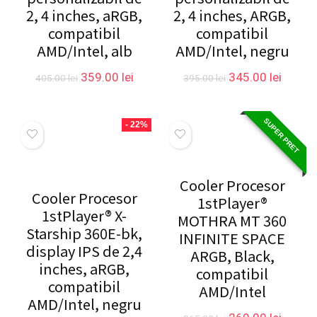
2, 4 inches, aRGB,
2, 4 inches, ARGB,
compatibil
compatibil
AMD/Intel, alb
AMD/Intel, negru
Prețul
Prețul
Prețul
Prețul
359.00
lei
345.00
lei
405.00
lei
395.00
lei
inițial
curent
inițial
curent
a
este:
a
este:
fost:
359.00 lei.
fost:
345.00 
SUPER PRET
- 22%
405.00 lei.
395.00 lei.
Cooler Procesor
Cooler Procesor
1stPlayer®
1stPlayer® X-
MOTHRA MT 360
Starship 360E-bk,
INFINITE SPACE
display IPS de 2,4
ARGB, Black,
inches, aRGB,
compatibil
compatibil
AMD/Intel
AMD/Intel, negru