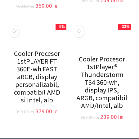
Prețul
Prețul
269.00
lei
365.00
lei
Prețul
Prețul
359.00
lei
inițial
curent
459.00
lei
inițial
curent
a
este:
a
este:
fost:
269.00 
fost:
359.00 lei.
365.00 lei.
- 5%
- 33%
459.00 lei.
Cooler Procesor
Cooler Procesor
1stPLAYER FT
1stPlayer®
360E-wh FAST
Thunderstorm
aRGB, display
TS4 360-wh,
personalizabil,
display IPS,
compatibil AMD
ARGB, compatibil
si Intel, alb
AMD/Intel, alb
Prețul
Prețul
379.00
lei
399.00
lei
Prețul
Prețul
239.00
lei
inițial
curent
359.00
lei
inițial
curent
a
este:
a
este:
fost:
379.00 lei.
fost:
239.00 
399.00 lei.