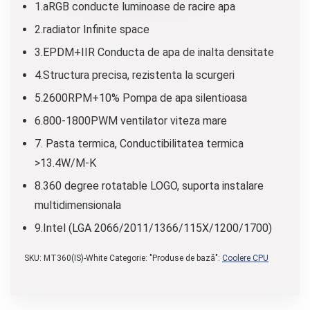
1.aRGB conducte luminoase de racire apa
2.radiator Infinite space
3.EPDM+IIR Conducta de apa de inalta densitate
4.Structura precisa, rezistenta la scurgeri
5.2600RPM+10% Pompa de apa silentioasa
6.800-1800PWM ventilator viteza mare
7. Pasta termica, Conductibilitatea termica
>13.4W/M-K
8.360 degree rotatable LOGO, suporta instalare
multidimensionala
9.Intel (LGA 2066/2011/1366/115X/1200/1700)
SKU:
MT360(IS)-White
Categorie: "Produse de bază":
Coolere CPU