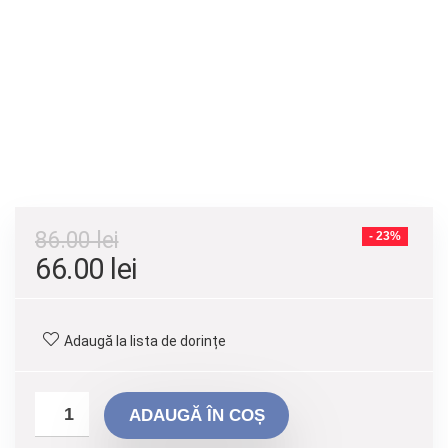
86.00
lei
- 23%
Prețul
Prețul
66.00
lei
inițial
curent
a
este:
Adaugă la lista de dorințe
fost:
66.00 lei.
86.00 lei.
ADAUGĂ ÎN COȘ