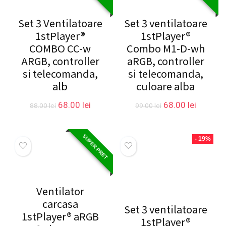
Set 3 Ventilatoare
Set 3 ventilatoare
1stPlayer®
1stPlayer®
COMBO CC-w
Combo M1-D-wh
ARGB, controller
aRGB, controller
si telecomanda,
si telecomanda,
alb
culoare alba
Prețul
Prețul
Prețul
Prețul
68.00
lei
68.00
lei
88.00
lei
99.00
lei
inițial
curent
inițial
curent
a
este:
a
este:
fost:
68.00 lei.
fost:
68.00 le
SUPER PRET
- 19%
88.00 lei.
99.00 lei.
Ventilator
carcasa
Set 3 ventilatoare
1stPlayer® aRGB
1stPlayer®