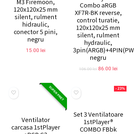
M3 Firemoon,
Combo aRGB
120x120x25 mm
XF7R-BK reverse,
silent, rulment
control turatie,
hidraulic,
120x120x25 mm
conector 5 pini,
silent, rulment
negru
hydraulic,
3pin(ARGB)+4PIN(PW
15.00
lei
negru
Prețul
Prețul
86.00
lei
106.00
lei
inițial
curent
a
este:
fost:
86.00 le
SUPER PRET
- 23%
106.00 lei.
Set 3 Ventilatoare
Ventilator
1stPlayer®
carcasa 1stPlayer
COMBO FBbk