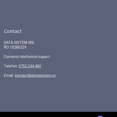
Contact
DATA SISTEM SRL
RO 10286229
Comenzi telefonice/suport:
Telefon:
0752 244 460
Email:
contact@datasistem.ro