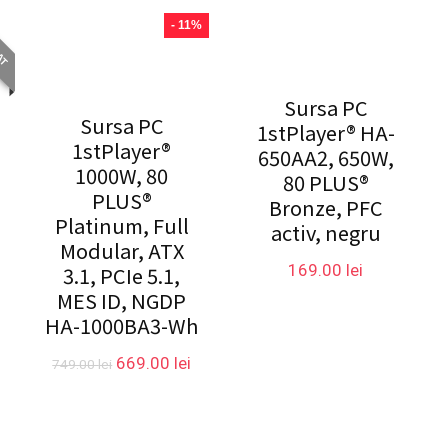
AT
- 11%
Sursa PC
Sursa PC
1stPlayer® HA-
1stPlayer®
650AA2, 650W,
1000W, 80
80 PLUS®
PLUS®
Bronze, PFC
Platinum, Full
activ, negru
Modular, ATX
169.00
lei
3.1, PCIe 5.1,
MES ID, NGDP
HA-1000BA3-Wh
Prețul
Prețul
669.00
lei
749.00
lei
inițial
curent
a
este:
fost:
669.00 lei.
749.00 lei.