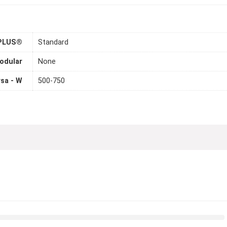
 PLUS®
Standard
odular
None
sa - W
500-750