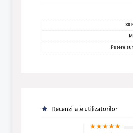
80
M
Putere sur
Recenzii ale utilizatorilor
★
★
★
★
★