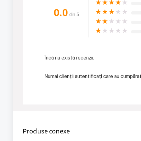
★
★
★
★
★
0.0
★
★
★
★
★
din 5
★
★
★
★
★
★
★
★
★
★
Încă nu există recenzii.
Numai clienții autentificați care au cumpăra
Produse conexe