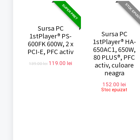
STOC EPUIZ
SUPER PRET
Sursa PC
Sursa PC
1stPlayer® PS-
1stPlayer® HA-
600FK 600W, 2 x
650AC1, 650W,
PCI-E, PFC activ
80 PLUS®, PFC
Prețul
Prețul
119.00
lei
activ, culoare
139.00
lei
inițial
curent
neagra
a
este:
fost:
119.00 lei.
152.00
lei
139.00 lei.
Stoc epuizat