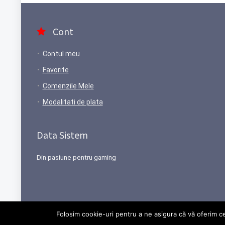
Cont
Contul meu
Favorite
Comenzile Mele
Modalitati de plata
Data Sistem
Din pasiune pentru gaming
Folosim cookie-uri pentru a ne asigura că vă oferim ce
© 1997-2026 Data Sistem CUI: 10286229, Reg. Com. J1997001032