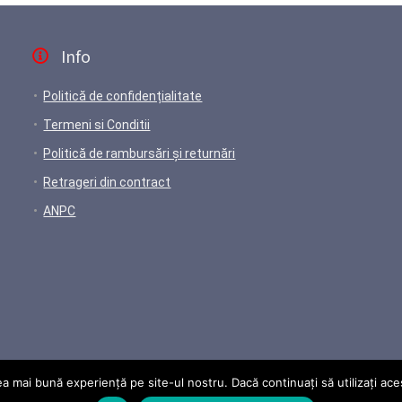
Info
Politică de confidențialitate
Termeni si Conditii
Politică de rambursări și returnări
Retrageri din contract
ANPC
a mai bună experiență pe site-ul nostru. Dacă continuați să utilizați a
040