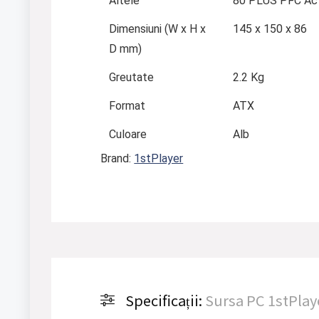
Altele
80 PLUS PFC Ac
Dimensiuni (W x H x
145 x 150 x 86
D mm)
Greutate
2.2 Kg
Format
ATX
Culoare
Alb
Brand:
1stPlayer
Specificații:
Sursa PC 1stPlay