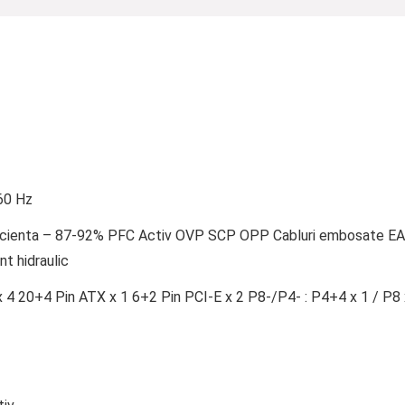
60 Hz
cienta – 87-92% PFC Activ OVP SCP OPP Cabluri embosate EAC
t hidraulic
4 20+4 Pin ATX x 1 6+2 Pin PCI-E x 2 P8-/P4- : P4+4 x 1 / P8 