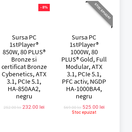
STOC EPUIZAT
- 8%
Sursa PC
Sursa PC
1stPlayer®
1stPlayer®
850W, 80 PLUS®
1000W, 80
Bronze si
PLUS® Gold, Full
certificat Bronze
Modular, ATX
Cybenetics, ATX
3.1, PCIe 5.1,
3.1, PCIe 5.1,
PFC activ, NGDP
HA-850AA2,
HA-1000BA4,
negru
negru
Prețul
Prețul
Prețul
Prețul
232.00
lei
525.00
lei
252.00
lei
569.00
lei
inițial
curent
inițial
curent
Stoc epuizat
a
este:
a
este:
fost:
232.00 lei.
fost:
525.00 lei.
252.00 lei.
569.00 lei.