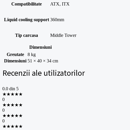
Compatibilitate
ATX, ITX
Liquid cooling support
360mm
Tip carcasa
Middle Tower
Dimensiuni
Greutate
8 kg
Dimensiuni
51 × 40 × 34 cm
Recenzii ale utilizatorilor
0.0
din 5
★
★
★
★
★
0
★
★
★
★
★
0
★
★
★
★
★
0
★
★
★
★
★