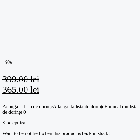
- 9%
399.00
lei
Prețul
Prețul
365.00
lei
inițial
curent
Adaugă la lista de dorințe
Adăugat la lista de dorințe
Eliminat din lista
a
este:
de dorințe
0
fost:
365.00 lei.
Stoc epuizat
399.00 lei.
Want to be notified when this product is back in stock?