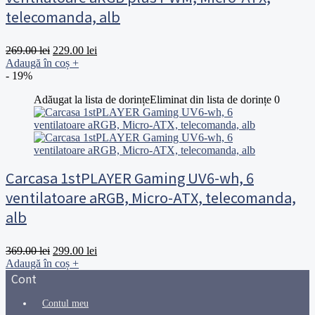
telecomanda, alb
Prețul
Prețul
269.00
lei
229.00
lei
inițial
curent
Adaugă în coș
+
a
este:
- 19%
fost:
229.00 lei.
Adăugat la lista de dorințe
Eliminat din lista de dorințe
0
269.00 lei.
Carcasa 1stPLAYER Gaming UV6-wh, 6
ventilatoare aRGB, Micro-ATX, telecomanda,
alb
Prețul
Prețul
369.00
lei
299.00
lei
inițial
curent
Adaugă în coș
+
a
este:
Cont
fost:
299.00 lei.
369.00 lei.
Contul meu