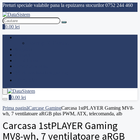
Preturi speciale valabile pana la epuizarea stocurilor
0752 244 460
0
0.00
lei
Acasa
Desktop PC Gaming
Magazin
Contact
Contul meu
Driver download
🏆 Bonus tastatura gaming
Oferta zilei
0
0.00
lei
Prima pagină
Carcase Gaming
Carcasa 1stPLAYER Gaming MV8-
wh, 7 ventilatoare aRGB plus PWM, ATX, telecomanda, alb
Carcasa 1stPLAYER Gaming
MV8-wh, 7 ventilatoare aRGB