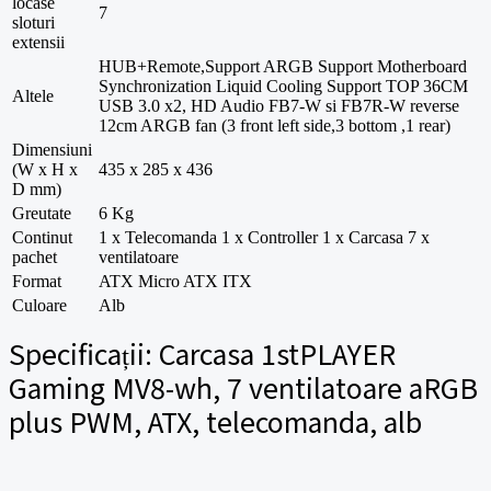
locase
7
sloturi
extensii
HUB+Remote,Support ARGB Support Motherboard
Synchronization Liquid Cooling Support TOP 36CM
Altele
USB 3.0 x2, HD Audio FB7-W si FB7R-W reverse
12cm ARGB fan (3 front left side,3 bottom ,1 rear)
Dimensiuni
(W x H x
435 x 285 x 436
D mm)
Greutate
6 Kg
Continut
1 x Telecomanda 1 x Controller 1 x Carcasa 7 x
pachet
ventilatoare
Format
ATX Micro ATX ITX
Culoare
Alb
Specificații:
Carcasa 1stPLAYER
Gaming MV8-wh, 7 ventilatoare aRGB
plus PWM, ATX, telecomanda, alb