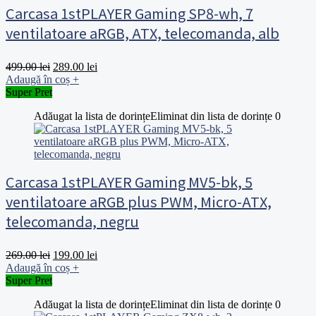
Carcasa 1stPLAYER Gaming SP8-wh, 7
ventilatoare aRGB, ATX, telecomanda, alb
Prețul
Prețul
499.00
lei
289.00
lei
inițial
curent
Adaugă în coș
+
a
este:
Super Pret
fost:
289.00 lei.
Adăugat la lista de dorințe
Eliminat din lista de dorințe
0
499.00 lei.
Carcasa 1stPLAYER Gaming MV5-bk, 5
ventilatoare aRGB plus PWM, Micro-ATX,
telecomanda, negru
Prețul
Prețul
269.00
lei
199.00
lei
inițial
curent
Adaugă în coș
+
a
este:
Super Pret
fost:
199.00 lei.
Adăugat la lista de dorințe
Eliminat din lista de dorințe
0
269.00 lei.