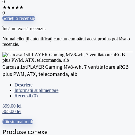
0
★
★
★
★
★
0
Scrieți o recenzie
Încă nu există recenzii.
Numai clienții autentificați care au cumpărat acest produs pot lăsa o
recenzie.
Carcasa 1stPLAYER Gaming MV8-wh, 7 ventilatoare aRGB
plus PWM, ATX, telecomanda, alb
Descriere
Informații suplimentare
Recenzii (0)
399.00
lei
Prețul
Prețul
365.00
lei
inițial
curent
Citește mai mult
a
este:
fost:
365.00 lei.
Produse conexe
399.00 lei.