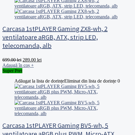
Carcasa 1stPLAYER Gaming ZX8-wh, 2
ventilatoare aRGB, ATX, strip LED,
telecomanda, alb
Prețul
Prețul
699.00
lei
289.00
lei
inițial
curent
Adaugă în coș
+
a
este:
Super Pret
fost:
289.00 lei.
Adăugat la lista de dorințe
Eliminat din lista de dorințe
0
699.00 lei.
Carcasa 1stPLAYER Gaming BV5-wh, 5
ventilatoare aRGB plus PWM, Micro-ATX,