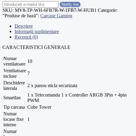
Notify me
SKU:
MV8-TP-WH-6FB7R-W-1FB7-W-HUB1
Categorie:
"Produse de bază":
Carcase Gaming
Descriere
Informații suplimentare
Recenzii (0)
CARACTERISTICI GENERALE
Numar
10
ventilatoare
Ventilatoare
7
incluse
Deschidere
2 x panou sticla securizata
laterala
1 x Telecomanda 1 x Controller ARGB 3Pin + 4pin
Smartfan
PWM
Tip carcasa
Cube Tower
Numar
locase fixe
1
interne
Numar