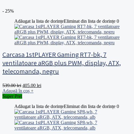
- 25%
Adăugat la lista de dorințe
Eliminat din lista de dorințe
0
Carcasa 1stPLAYER Gaming RT7-bk, 7
ventilatoare aRGB plus PWM, display, ATX,
telecomanda, negru
Prețul
Prețul
539.00
lei
405.00
lei
inițial
curent
Adaugă în coș
+
a
este:
Super Pret
fost:
405.00 lei.
Adăugat la lista de dorințe
Eliminat din lista de dorințe
0
539.00 lei.