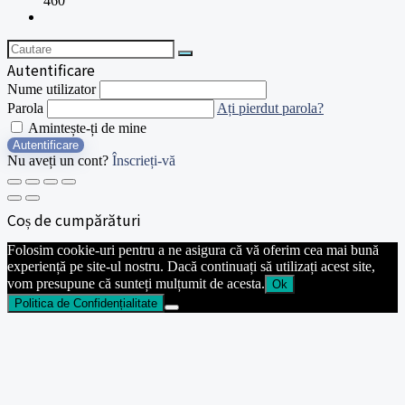
460
Autentificare
Nume utilizator
Parola
Ați pierdut parola?
Amintește-ți de mine
Autentificare
Nu aveți un cont?
Înscrieți-vă
Coș de cumpărături
Folosim cookie-uri pentru a ne asigura că vă oferim cea mai bună
experiență pe site-ul nostru. Dacă continuați să utilizați acest site,
vom presupune că sunteți mulțumit de acesta.
Ok
Politica de Confidențialitate