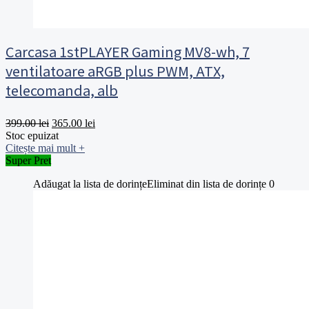
Carcasa 1stPLAYER Gaming MV8-wh, 7
ventilatoare aRGB plus PWM, ATX,
telecomanda, alb
Prețul
Prețul
399.00
lei
365.00
lei
inițial
curent
Stoc epuizat
a
este:
Citește mai mult
+
fost:
365.00 lei.
Super Pret
399.00 lei.
Adăugat la lista de dorințe
Eliminat din lista de dorințe
0