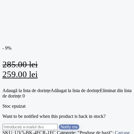
- 9%
285.00
lei
Prețul
Prețul
259.00
lei
inițial
curent
Adaugă la lista de dorințe
Adăugat la lista de dorințe
Eliminat din lista
a
este:
de dorințe
0
fost:
259.00 lei.
Stoc epuizat
285.00 lei.
Want to be notified when this product is back in stock?
Notify me
SKU:
UV5-BK-4FCR-1FC
Categorie: "Produse de bază":
Carcase