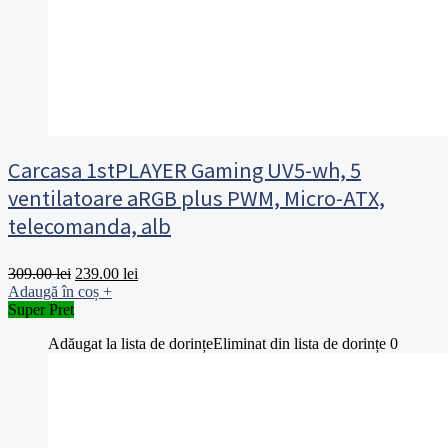
Carcasa 1stPLAYER Gaming UV5-wh, 5
ventilatoare aRGB plus PWM, Micro-ATX,
telecomanda, alb
Prețul
Prețul
309.00
lei
239.00
lei
inițial
curent
Adaugă în coș
+
a
este:
Super Pret
fost:
239.00 lei.
Adăugat la lista de dorințe
Eliminat din lista de dorințe
0
309.00 lei.