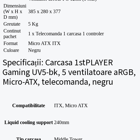
Dimensiuni
(W x H x
385 x 280 x 377
D mm)
Greutate
5 Kg
Continut
1 x Telecomanda 1 carcasa 1 controler
pachet
Format
Micro ATX ITX
Culoare
Negru
Specificații:
Carcasa 1stPLAYER
Gaming UV5-bk, 5 ventilatoare aRGB,
Micro-ATX, telecomanda, negru
Compatibilitate
ITX, Micro ATX
Liquid cooling support
240mm
Tip carcasa
Middle Tower