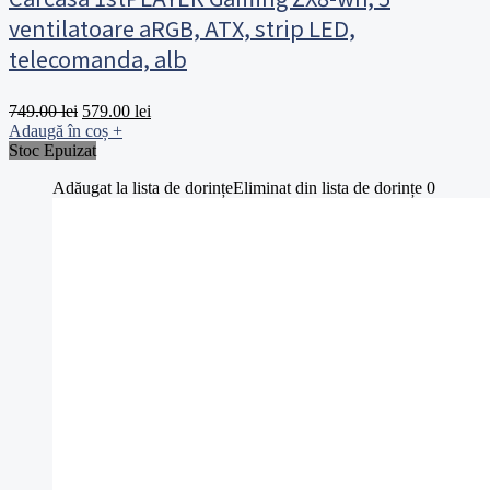
ventilatoare aRGB, ATX, strip LED,
telecomanda, alb
Prețul
Prețul
749.00
lei
579.00
lei
inițial
curent
Adaugă în coș
+
a
este:
Stoc Epuizat
fost:
579.00 lei.
Adăugat la lista de dorințe
Eliminat din lista de dorințe
0
749.00 lei.