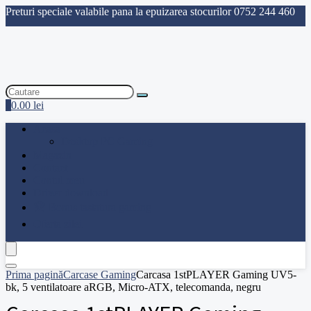
Preturi speciale valabile pana la epuizarea stocurilor
0752 244 460
0
0.00
lei
Acasa
Desktop PC Gaming
Magazin
Contact
Contul meu
Driver download
🏆 Bonus tastatura gaming
Oferta zilei
Prima pagină
Carcase Gaming
Carcasa 1stPLAYER Gaming UV5-
bk, 5 ventilatoare aRGB, Micro-ATX, telecomanda, negru