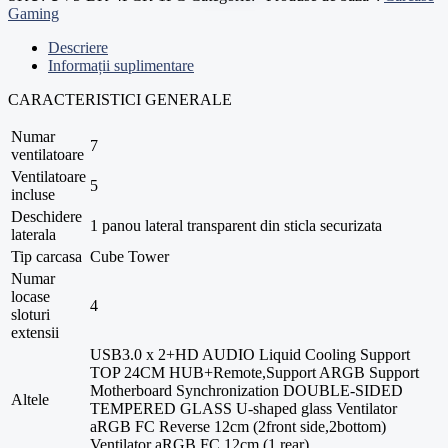
Gaming
Descriere
Informații suplimentare
CARACTERISTICI GENERALE
Numar
7
ventilatoare
Ventilatoare
5
incluse
Deschidere
1 panou lateral transparent din sticla securizata
laterala
Tip carcasa
Cube Tower
Numar
locase
4
sloturi
extensii
USB3.0 x 2+HD AUDIO Liquid Cooling Support
TOP 24CM HUB+Remote,Support ARGB Support
Motherboard Synchronization DOUBLE-SIDED
Altele
TEMPERED GLASS U-shaped glass Ventilator
aRGB FC Reverse 12cm (2front side,2bottom)
Ventilator aRGB FC 12cm (1 rear)