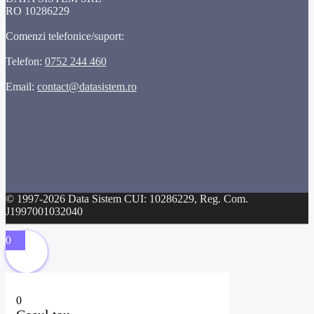
RO 10286229
Comenzi telefonice/suport:
Telefon:
0752 244 460
Email:
contact@datasistem.ro
© 1997-2026 Data Sistem CUI: 10286229, Reg. Com.
J1997001032040
0
0