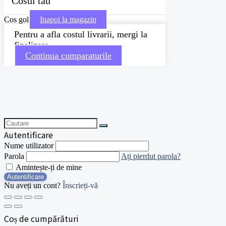
Cosul tau
Cos gol
Inapoi la magazin
Pentru a afla costul livrarii, mergi la
finalizare
Continua cumparaturile
Autentificare
Nume utilizator
Parola
Ați pierdut parola?
Amintește-ți de mine
Autentificare
Nu aveți un cont?
Înscrieți-vă
Coș de cumpărături