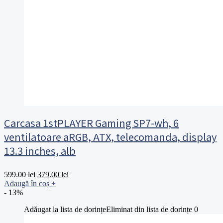
Carcasa 1stPLAYER Gaming SP7-wh, 6
ventilatoare aRGB, ATX, telecomanda, display
13.3 inches, alb
Prețul
Prețul
599.00
lei
379.00
lei
inițial
curent
Adaugă în coș
+
a
este:
- 13%
fost:
379.00 lei.
Adăugat la lista de dorințe
Eliminat din lista de dorințe
0
599.00 lei.