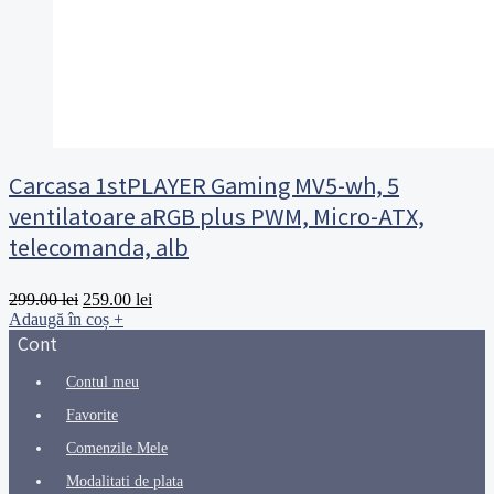
Carcasa 1stPLAYER Gaming MV5-wh, 5
ventilatoare aRGB plus PWM, Micro-ATX,
telecomanda, alb
Prețul
Prețul
299.00
lei
259.00
lei
inițial
curent
Adaugă în coș
+
a
este:
Cont
fost:
259.00 lei.
299.00 lei.
Contul meu
Favorite
Comenzile Mele
Modalitati de plata