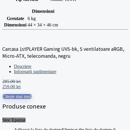
Dimensiuni
Greutate
6 kg
Dimensiuni
44 × 34 × 46 cm
Carcasa 1stPLAYER Gaming UV5-bk, 5 ventilatoare aRGB,
Micro-ATX, telecomanda, negru
Descriere
Informații suplimentare
285.00
lei
Prețul
Prețul
259.00
lei
inițial
curent
Citește mai mult
a
este:
fost:
259.00 lei.
Produse conexe
285.00 lei.
Stoc Epuizat
Adăugat la lista de dorințe
Eliminat din lista de dorințe
0