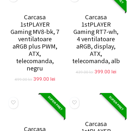
Carcasa
Carcasa
1stPLAYER
1stPLAYER
Gaming MV8-bk, 7
Gaming RT7-wh,
ventilatoare
4 ventilatoare
aRGB plus PWM,
aRGB, display,
ATX,
ATX,
telecomanda,
telecomanda, alb
negru
Prețul
Prețul
399.00
lei
439.00
lei
inițial
curent
Prețul
Prețul
399.00
lei
499.00
lei
a
este:
inițial
curent
fost:
399.00 
a
este:
439.00 lei.
fost:
399.00 lei.
SUPER PRET
SUPER PRET
499.00 lei.
Carcasa
Carcasa
1stPLAYER