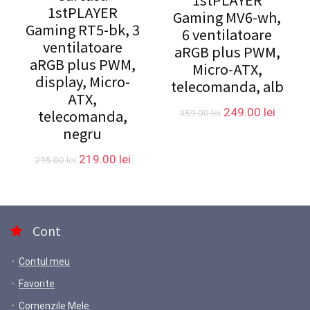
1stPLAYER
Gaming MV6-wh,
Gaming RT5-bk, 3
6 ventilatoare
ventilatoare
aRGB plus PWM,
aRGB plus PWM,
Micro-ATX,
display, Micro-
telecomanda, alb
ATX,
Prețul
Prețul
249.00
lei
telecomanda,
359.00
lei
inițial
curent
negru
a
este:
fost:
249.00 
Prețul
Prețul
219.00
lei
295.00
lei
359.00 lei.
inițial
curent
a
este:
fost:
219.00 lei.
295.00 lei.
Cont
Contul meu
Favorite
Comenzile Mele