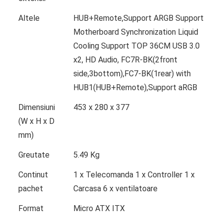
Altele
HUB+Remote,Support ARGB Support
Motherboard Synchronization Liquid
Cooling Support TOP 36CM USB 3.0
x2, HD Audio, FC7R-BK(2front
side,3bottom),FC7-BK(1rear) with
HUB1(HUB+Remote),Support aRGB
Dimensiuni
453 x 280 x 377
(W x H x D
mm)
Greutate
5.49 Kg
Continut
1 x Telecomanda 1 x Controller 1 x
pachet
Carcasa 6 x ventilatoare
Format
Micro ATX ITX