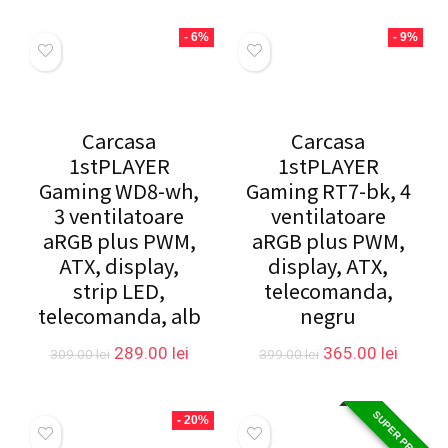
- 6%
- 9%
Carcasa
Carcasa
1stPLAYER
1stPLAYER
Gaming WD8-wh,
Gaming RT7-bk, 4
3 ventilatoare
ventilatoare
aRGB plus PWM,
aRGB plus PWM,
ATX, display,
display, ATX,
strip LED,
telecomanda,
telecomanda, alb
negru
Prețul
Prețul
Prețul
Prețul
289.00
lei
365.00
lei
309.00
lei
399.00
lei
inițial
curent
inițial
curent
a
este:
a
este:
fost:
289.00 lei.
fost:
365.00 
SUPER PRET
- 20%
309.00 lei.
399.00 lei.