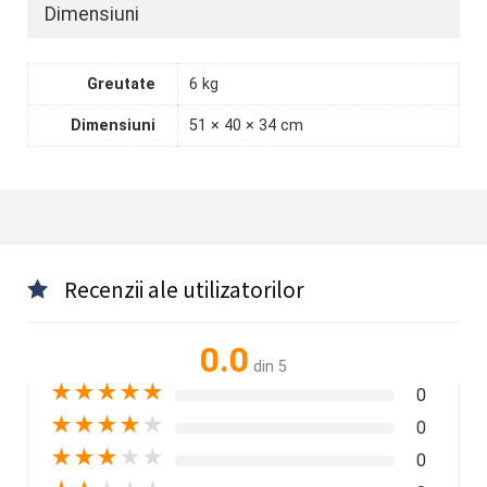
Dimensiuni
Greutate
6 kg
Dimensiuni
51 × 40 × 34 cm
Recenzii ale utilizatorilor
0.0
din 5
★
★
★
★
★
0
★
★
★
★
★
0
★
★
★
★
★
0